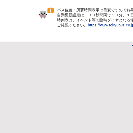
バス位置・所要時間表示は目安ですのでお
自動更新設定は、３０秒間隔で１０分、１
時刻表は、イベント等で臨時ダイヤとなる
ご確認ください。
https://www.tokyubus.co.j