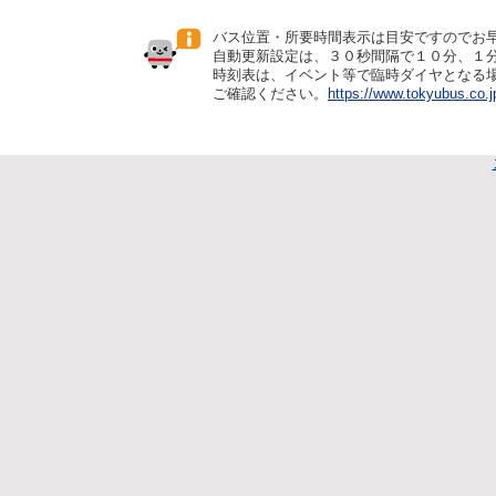
バス位置・所要時間表示は目安ですのでお
自動更新設定は、３０秒間隔で１０分、１
時刻表は、イベント等で臨時ダイヤとなる
ご確認ください。
https://www.tokyubus.co.j