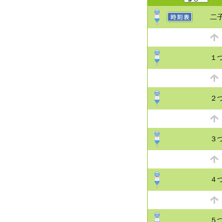
二
１
２
３
４
５