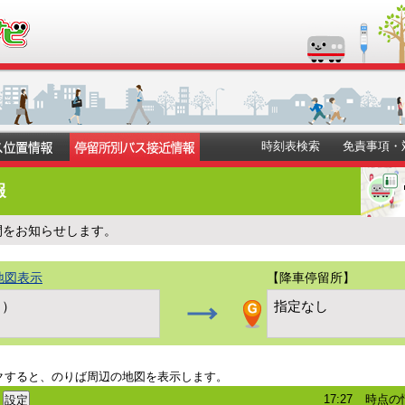
時刻表検索
免責事項・
報
間をお知らせします。
地図表示
【降車停留所】
２）
指定なし
クすると、のりば周辺の地図を表示します。
17:27
時点の