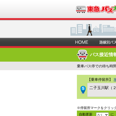
バス接近情
乗車バス停での待ち時
【乗車停留所】
二子玉川駅（
※停留所マークをクリッ
自動更新
に