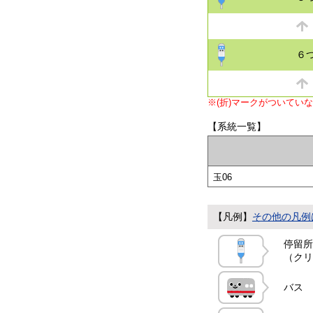
６
※(折)マークがついてい
【系統一覧】
玉06
【凡例】
その他の凡例
停留所
（クリ
バス