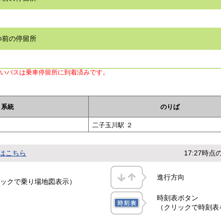
つ前の停留所
ないバスは乗車停留所に到着済みです。
系統
のりば
二子玉川駅 ２
はこちら
17:27時
進行方向
ックで乗り場地図表示）
時刻表ボタン
（クリックで時刻表