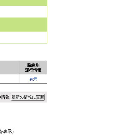
路線別
運行情報
表示
点の情報
を表示）