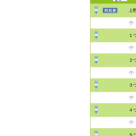
上
１
２
３
４
５