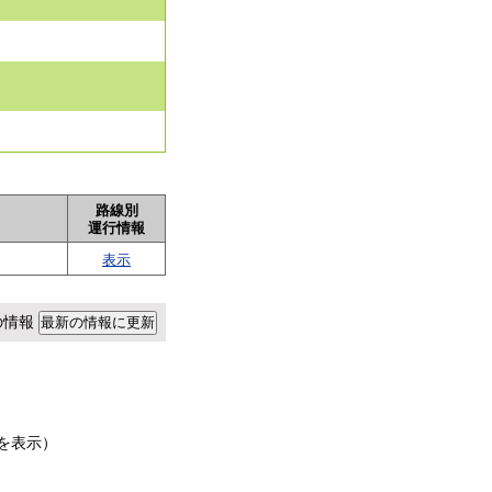
路線別
運行情報
表示
点の情報
を表示）