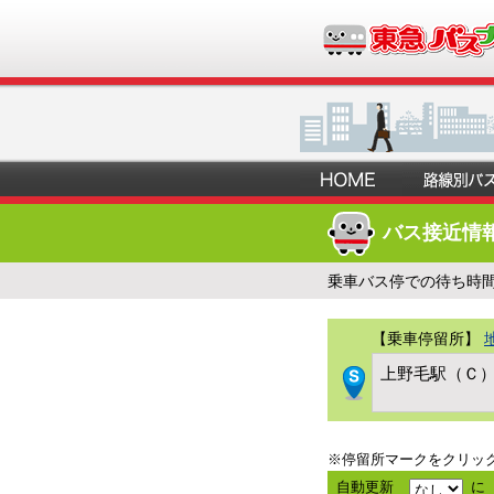
バス接近情
乗車バス停での待ち時
【乗車停留所】
上野毛駅（Ｃ
※停留所マークをクリッ
自動更新
に