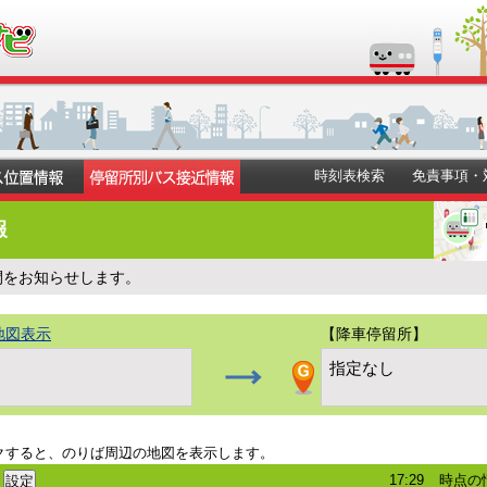
時刻表検索
免責事項・
報
間をお知らせします。
地図表示
【降車停留所】
）
指定なし
クすると、のりば周辺の地図を表示します。
17:29
時点の