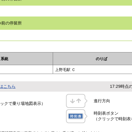
つ前の停留所
系統
のりば
上野毛駅 Ｃ
はこちら
17:29時
進行方向
ックで乗り場地図表示）
時刻表ボタン
（クリックで時刻表