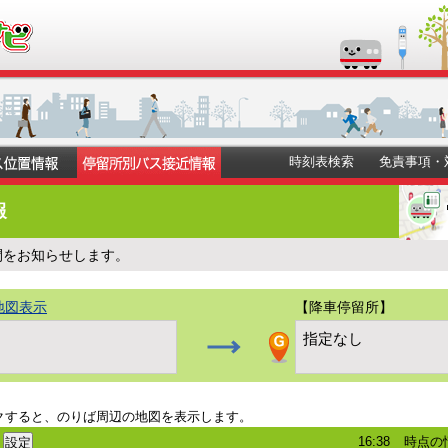
時刻表検索
免責事項・
報
間をお知らせします。
地図表示
【降車停留所】
）
指定なし
クすると、のりば周辺の地図を表示します。
16:38
時点の