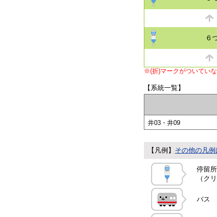
６
※(折)マークがついてい
【系統一覧】
井03・井09
【凡例】
その他の凡例
停留所
（クリ
バス