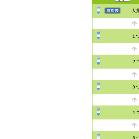
大
１
２
３
４
５