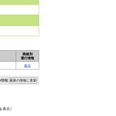
路線別
運行情報
表示
点の情報
を表示）