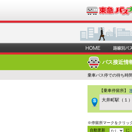
バス接近情
乗車バス停での待ち時
【乗車停留所】
大井町駅（１
※停留所マークをクリッ
自動更新
に