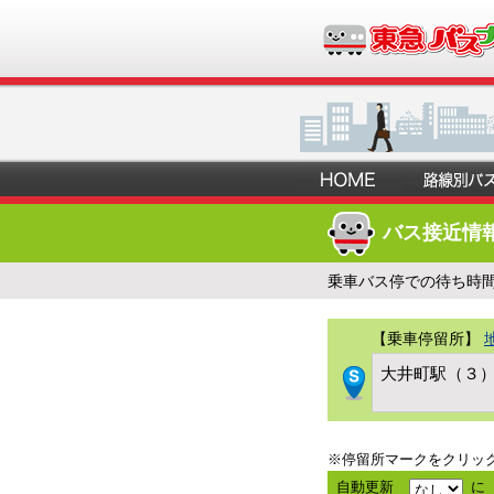
バス接近情
乗車バス停での待ち時
【乗車停留所】
大井町駅（３
※停留所マークをクリッ
自動更新
に