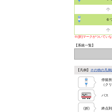
６
※(折)マークがついてい
【系統一覧】
【凡例】
その他の凡例
停留所
（クリ
バス
終点到