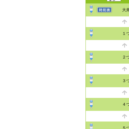
大
１
２
３
４
５