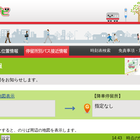
時刻表検索
免責事項・
報
間をお知らせします。
地図表示
【降車停留所】
）
指定なし
クすると、のりば周辺の地図を表示します。
14:43
時点の