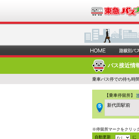
バス接近情
乗車バス停での待ち時
【乗車停留所】
新代田駅前
※停留所マークをクリッ
自動更新
に