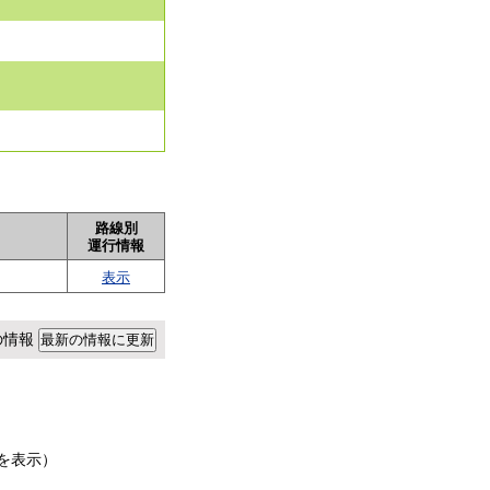
路線別
運行情報
表示
点の情報
を表示）