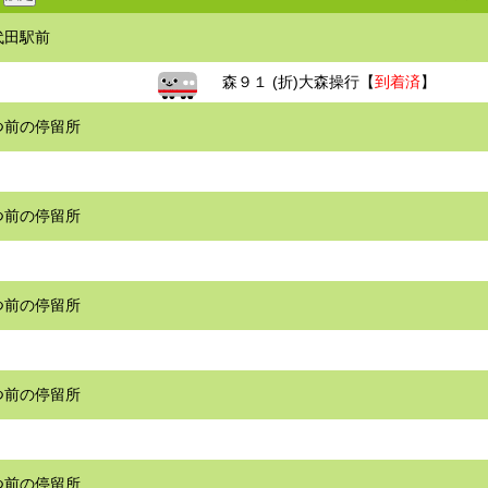
代田駅前
森９１ (折)大森操行【
到着済
】
つ前の停留所
つ前の停留所
つ前の停留所
つ前の停留所
つ前の停留所