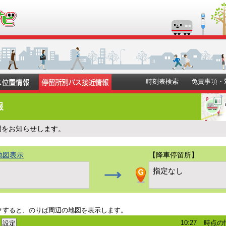
時刻表検索
免責事項・
報
間をお知らせします。
地図表示
【降車停留所】
指定なし
クすると、のりば周辺の地図を表示します。
10:27
時点の