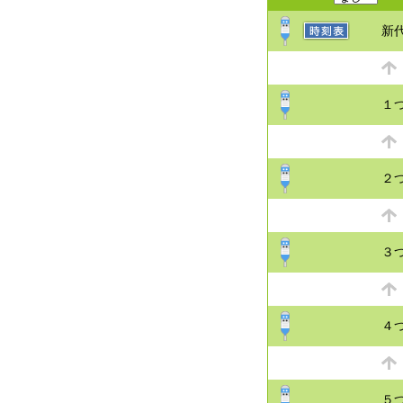
新
１
２
３
４
５