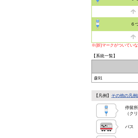
６
※(折)マークがついてい
【系統一覧】
森91
【凡例】
その他の凡例
停留所
（クリ
バス