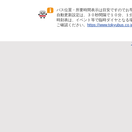
バス位置・所要時間表示は目安ですのでお
自動更新設定は、３０秒間隔で１０分、１
時刻表は、イベント等で臨時ダイヤとなる
ご確認ください。
https://www.tokyubus.co.j