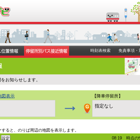
時刻表検索
免責事項・
報
間をお知らせします。
地図表示
【降車停留所】
）
指定なし
クすると、のりば周辺の地図を表示します。
08:19
時点の