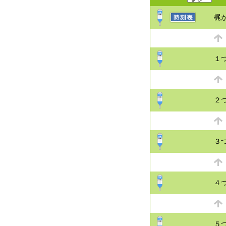
梶
１
２
３
４
５