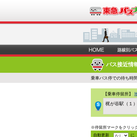
バス接近情
乗車バス停での待ち時
【乗車停留所】
梶が谷駅（１
※停留所マークをクリッ
自動更新
に