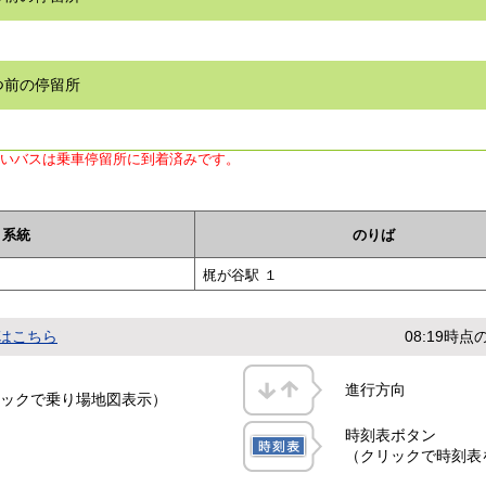
つ前の停留所
ないバスは乗車停留所に到着済みです。
系統
のりば
梶が谷駅 １
はこちら
08:19時
進行方向
ックで乗り場地図表示）
時刻表ボタン
（クリックで時刻表