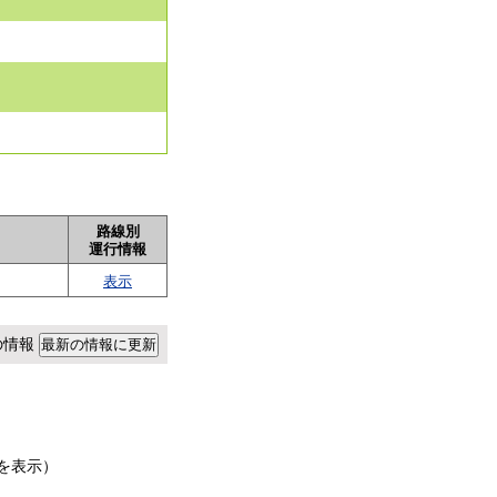
路線別
運行情報
表示
点の情報
を表示）