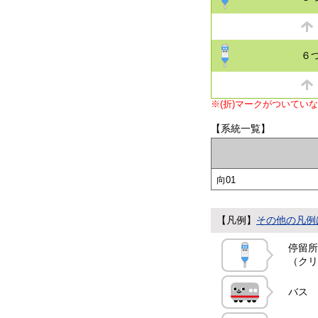
６
※(折)マークがついてい
【系統一覧】
向01
【凡例】
その他の凡例
停留所
（クリ
バス