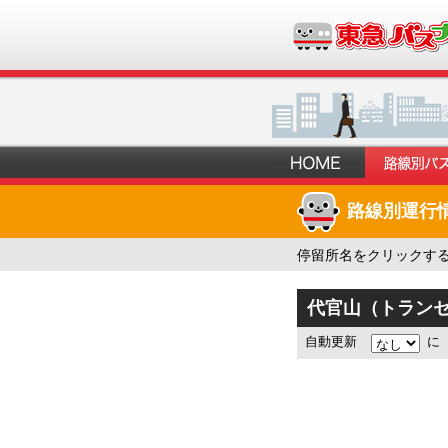
路線別運行
停留所名をクリックす
代官山（トラン
自動更新
に