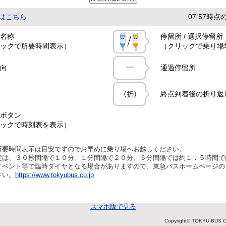
はこちら
07:57時
名称
停留所 / 選択停留所
ックで所要時間表示）
（クリックで乗り場
向
通過停留所
終点到着後の折り返
ボタン
ックで時刻表を表示）
所要時間表示は目安ですのでお早めに乗り場へお越しください。
定は、３０秒間隔で１０分、１分間隔で２０分、５分間隔では約１．５時間で
イベント等で臨時ダイヤとなる場合がありますので、東急バスホームページの
さい。
https://www.tokyubus.co.jp
スマホ版で見る
Copyright© TOKYU BUS C