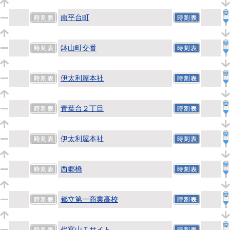
南平台町
鉢山町交番
伊太利屋本社
青葉台２丁目
伊太利屋本社
西郷橋
都立第一商業高校
代官山Ｔサイト