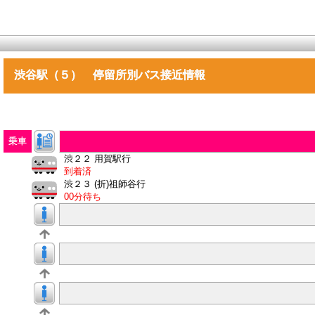
渋谷駅（５） 停留所別バス接近情報
乗車
渋２２ 用賀駅行
到着済
渋２３ (折)祖師谷行
00分待ち