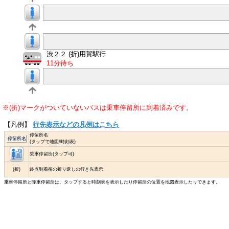
渋２２ (折)用賀駅行
11分待ち
※(折)マークがついていないバスは乗車停留所に到着済みです。
【凡例】
行先表示などの凡例はこちら
停留所名
停留所名
(タップで地図/時刻表)
乗車停留所(タップ可)
(折)
終点到着後の折り返しの行き先表示
乗車停留所と降車停留所は、タップすると時刻表を表示したり停留所の位置を地図表示したりできます。