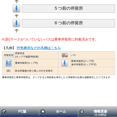
５つ前の停留所
６つ前の停留所
※(折)マークがついていないバスは乗車停留所に到着済みです。
【凡例】
行先表示などの凡例はこちら
停留所名
停留所名
バス
(タップで地図/時刻表)
降車停留所(タップ可)
乗車停留所(タップ可)
途中停留所(タップ不可)
(折)
終点到着後の折り返しの行き先表示
乗車停留所と降車停留所は、タップすると時刻表を表示したり停留所の位置を地図表示したりできます。
PC版
ホーム
情報更新
19:44時点