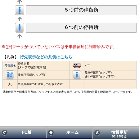
５つ前の停留所
６つ前の停留所
※(折)マークがついていないバスは乗車停留所に到着済みです。
【凡例】
行先表示などの凡例はこちら
停留所名
停留所名
バス
(タップで地図/時刻表)
降車停留所(タップ可)
乗車停留所(タップ可)
途中停留所(タップ不可)
(折)
終点到着後の折り返しの行き先表示
乗車停留所と降車停留所は、タップすると時刻表を表示したり停留所の位置を地図表示したりできます。
PC版
ホーム
情報更新
02:39時点