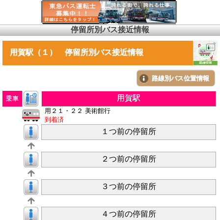
停留所別バス接近情報
用賀駅（１） 停留所別バス接近情報
路線別バス位置情報
用賀駅
乗車
用２１・２２ 美術館行
到着済
１つ前の停留所
２つ前の停留所
３つ前の停留所
４つ前の停留所