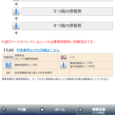
５つ前の停留所
６つ前の停留所
※(折)マークがついていないバスは乗車停留所に到着済みです。
【凡例】
行先表示などの凡例はこちら
停留所名
停留所名
バス
(タップで地図/時刻表)
降車停留所(タップ可)
乗車停留所(タップ可)
途中停留所(タップ不可)
(折)
終点到着後の折り返しの行き先表示
乗車停留所と降車停留所は、タップすると時刻表を表示したり停留所の位置を地図表示したりできます。
PC版
ホーム
情報更新
17:54時点