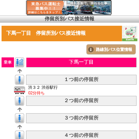
停留所別バス接近情報
下馬一丁目 停留所別バス接近情報
路線別バス位置情報
下馬一丁目
乗車
１つ前の停留所
渋３２ 渋谷駅行
02分待ち
２つ前の停留所
３つ前の停留所
４つ前の停留所