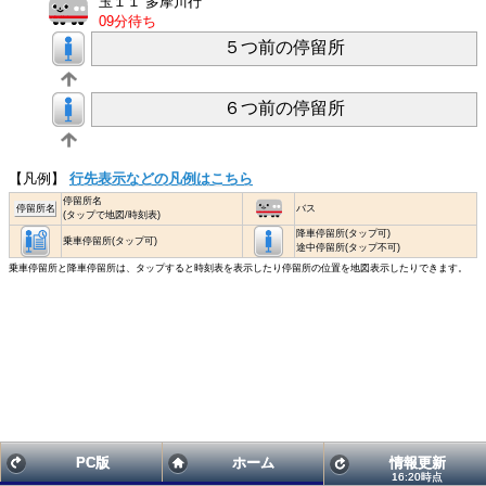
玉１１ 多摩川行
09分待ち
５つ前の停留所
６つ前の停留所
【凡例】
行先表示などの凡例はこちら
停留所名
停留所名
バス
(タップで地図/時刻表)
降車停留所(タップ可)
乗車停留所(タップ可)
途中停留所(タップ不可)
乗車停留所と降車停留所は、タップすると時刻表を表示したり停留所の位置を地図表示したりできます。
PC版
ホーム
情報更新
16:20時点