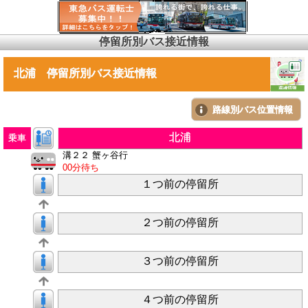
停留所別バス接近情報
北浦 停留所別バス接近情報
路線別バス位置情報
北浦
乗車
溝２２ 蟹ヶ谷行
00分待ち
１つ前の停留所
２つ前の停留所
３つ前の停留所
４つ前の停留所