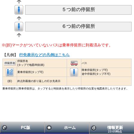
５つ前の停留所
６つ前の停留所
※(折)マークがついていないバスは乗車停留所に到着済みです。
【凡例】
行先表示などの凡例はこちら
停留所名
停留所名
バス
(タップで地図/時刻表)
降車停留所(タップ可)
乗車停留所(タップ可)
途中停留所(タップ不可)
(折)
終点到着後の折り返しの行き先表示
乗車停留所と降車停留所は、タップすると時刻表を表示したり停留所の位置を地図表示したりできます。
PC版
ホーム
情報更新
23:05時点