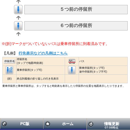
５つ前の停留所
６つ前の停留所
※(折)マークがついていないバスは乗車停留所に到着済みです。
【凡例】
行先表示などの凡例はこちら
停留所名
停留所名
バス
(タップで地図/時刻表)
降車停留所(タップ可)
乗車停留所(タップ可)
途中停留所(タップ不可)
(折)
終点到着後の折り返しの行き先表示
乗車停留所と降車停留所は、タップすると時刻表を表示したり停留所の位置を地図表示したりできます。
PC版
ホーム
情報更新
07:06時点