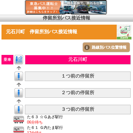
停留所別バス接近情報
元石川町 停留所別バス接近情報
路線別バス位置情報
元石川町
乗車
１つ前の停留所
２つ前の停留所
３つ前の停留所
た６３ ☆Ｇあざ駅行
06分待ち
た６１ Ｇ内たま駅行
17分待ち