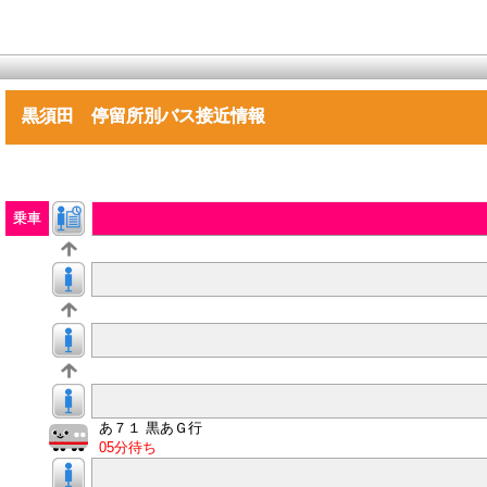
黒須田 停留所別バス接近情報
乗車
あ７１ 黒あＧ行
05分待ち