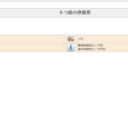
５つ前の停留所
バス
降車停留所(タップ可)
途中停留所(タップ不可)