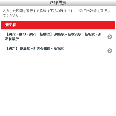
路線選択
入力した区間を運行する路線は下記の通りです。ご利用の路線を選択し
てください。
新羽駅
【綱72・綱73・綱79・新横82】 綱島駅～新横浜駅・新羽駅・新
羽営業所
【綱74】 綱島駅～町内会館前～新羽駅