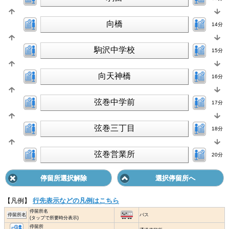
向橋
14分
駒沢中学校
15分
向天神橋
16分
弦巻中学前
17分
弦巻三丁目
18分
弦巻営業所
20分
停留所選択解除
選択停留所へ
【凡例】
行先表示などの凡例はこちら
停留所名
停留所名
バス
(タップで所要時分表示)
停留所