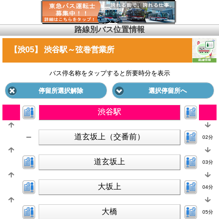
路線別バス位置情報
【渋05】 渋谷駅～弦巻営業所
バス停名称をタップすると所要時分を表示
停留所選択解除
選択停留所へ
渋谷駅
道玄坂上（交番前）
02分
道玄坂上
03分
大坂上
04分
大橋
05分